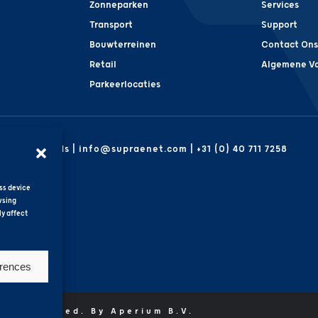
Zonneparken
Services
Transport
Support
Bouwterreinen
Contact Ons
Retail
Algemene V
Parkeerlocaties
| Netherlands | info@supraenet.com | +31 (0) 40 711 7258
ss device
wsing
ly affect
erences
hts reserved. By Aperium B.V.