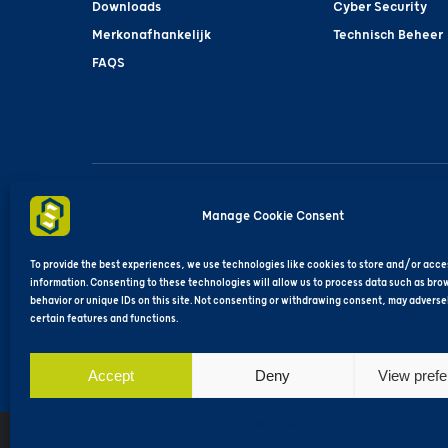
Downloads
Cyber Security
Merkonafhankelijk
Technisch Beheer
FAQS
SupraeNet | Industrieweg 30H | 4283GZ | Giessen 
Manage Cookie Consent
To provide the best experiences, we use technologies like cookies to store and/or acce
information. Consenting to these technologies will allow us to process data such as bro
behavior or unique IDs on this site. Not consenting or withdrawing consent, may adverse
certain features and functions.
Accept
Deny
View pref
Cookie Policy
Copyright © 2025 SupraeNet®. All rig