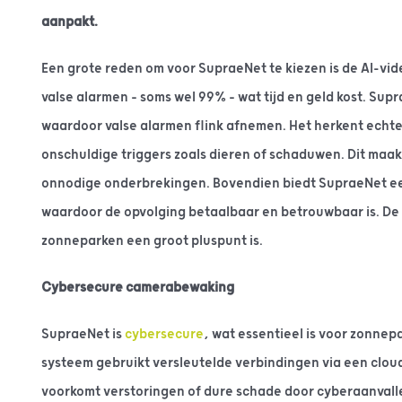
aanpakt.
Een grote reden om voor SupraeNet te kiezen is de AI-vid
valse alarmen – soms wel 99% – wat tijd en geld kost. Sup
waardoor valse alarmen flink afnemen. Het herkent echte
onschuldige triggers zoals dieren of schaduwen. Dit maak
onnodige onderbrekingen. Bovendien biedt SupraeNet e
waardoor de opvolging betaalbaar en betrouwbaar is. De 
zonneparken een groot pluspunt is.
Cybersecure camerabewaking
SupraeNet is
cybersecure
, wat essentieel is voor zonne
systeem gebruikt versleutelde verbindingen via een cloud
voorkomt verstoringen of dure schade door cyberaanval