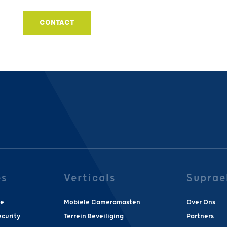
CONTACT
es
Verticals
Suprae
ie
Mobiele Cameramasten
Over Ons
curity
Terrein Beveiliging
Partners