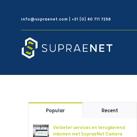
Skip
to
info@supraenet.com | +31 (0) 40 711 7258
content
Popular
Recent
Verbeter services en terugkerend
inkomen met SupraeNet Camera