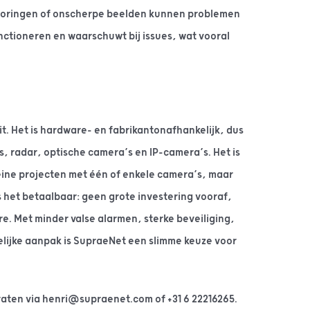
storingen of onscherpe beelden kunnen problemen
ctioneren en waarschuwt bij issues, wat vooral
it. Het is hardware- en fabrikantonafhankelijk, dus
s, radar, optische camera’s en IP-camera’s. Het is
leine projecten met één of enkele camera’s, maar
 het betaalbaar: geen grote investering vooraf,
e. Met minder valse alarmen, sterke beveiliging,
ijke aanpak is SupraeNet een slimme keuze voor
aten via henri@supraenet.com of +31 6 22216265.