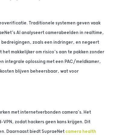
eoverificatie. Traditionele systemen geven vaak
raeNet’s AI analyseert camerabeelden in realtime,
 bedreigingen, zoals een indringer, en negeert
t het makkelijker om risico’s aan te pakken zonder
en integrale oplossing met een PAC/meldkamer,
kosten blijven beheersbaar, wat voor
parken met internetverbonden camera’s. Het
-VPN, zodat hackers geen kans krijgen. Dit
len. Daarnaast biedt SupraeNet
camera health