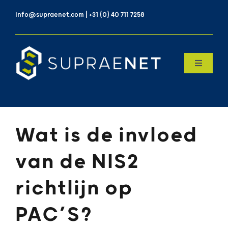
Skip
info@supraenet.com | +31 (0) 40 711 7258
to
content
Toggle
Navigatio
Home
Over Ons
Wat is de invloed
van de NIS2
Products
richtlijn op
Contact
PAC’S?