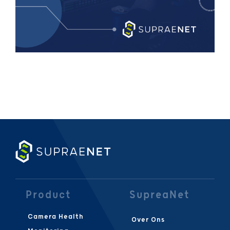
Product
SupreaNet
Camera Health
Over Ons