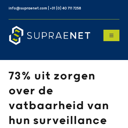
Skip
info@supraenet.com | +31 (0) 40 711 7258
to
content
Toggle
Navigatio
Home
Over Ons
73% uit zorgen
over de
Products
vatbaarheid van
Contact
hun surveillance