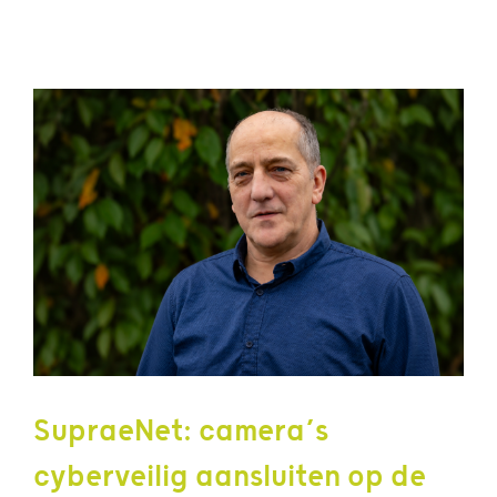
SupraeNet: camera’s
cyberveilig aansluiten op de