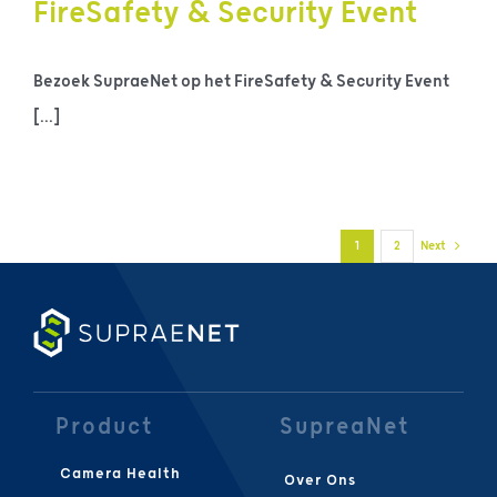
FireSafety & Security Event
Bezoek SupraeNet op het FireSafety & Security Event
[...]
1
2
Next
Product
SupreaNet
Camera Health
Over Ons