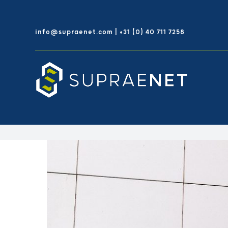
Skip
to
info@supraenet.com | +31 (0) 40 711 7258
content