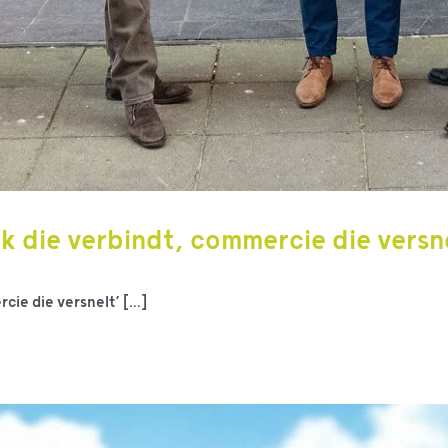
k die verbindt, commercie die versn
ie die versnelt’ [...]