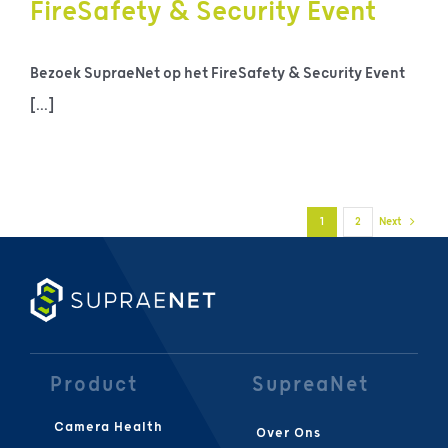
FireSafety & Security Event
Bezoek SupraeNet op het FireSafety & Security Event
[...]
1
2
Next
Product
SupreaNet
Camera Health
Over Ons