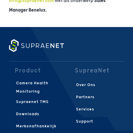
info@supraenet.com
met als onderwerp
Sales
Manager Benelux.
Product
SupreaNet
Camera Health
Over Ons
Monitoring
Partners
Supraenet TMS
Services
Downloads
Support
Merkonafhankelijk