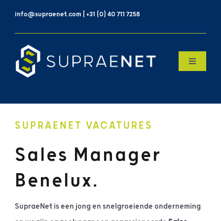
Skip
info@supraenet.com | +31 (0) 40 711 7258
to
content
Toggle
Navigatio
Home
Over Ons
SUPRAENET VACATURES
Sales Manager
Products
Benelux.
Contact
SupraeNet is een jong en snelgroeiende onderneming