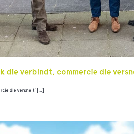
k die verbindt, commercie die versn
ie die versnelt’ [...]