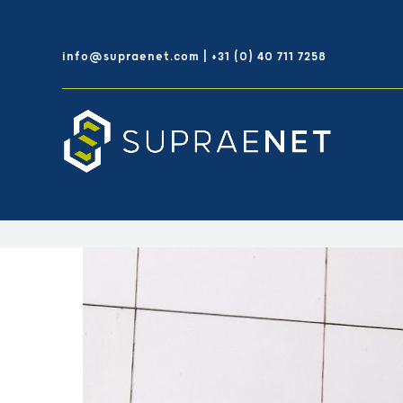
Skip
to
info@supraenet.com | +31 (0) 40 711 7258
content