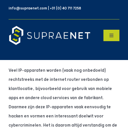
Skip
info@supraenet.com | +31 (0) 40 711 7258
to
content
Toggle
Navigatio
Home
Over Ons
Veel IP-apparaten worden (vaak nog onbedoeld)
rechtstreeks met de internet router verbonden op
Products
klantlocatie, bijvoorbeeld voor gebruik van mobiele
apps en andere cloud services van de fabrikant.
Daarmee zijn deze IP-apparaten vaak eenvoudig te
Contact
hacken en vormen een interessant doelwit voor
cybercriminelen. Het is daarom altijd verstandig om de